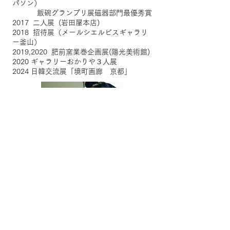
パソン）
飯碗グランプリ展磁器部門最優秀賞
2017 二人展 (岩田屋本店)
2018 招待展（メールシエルビスギャラリ
ー釜山）
2019,2020 肥前窯業巻企画展(陽光美術館)
2020 ギャラリーおかりや３人展
2024 日韓交流展「境町画廊 京都」
陶磁器作家 盧 眞珠 (Noh- JinJu)
韓国の釜山で生まれ、縁あって朝鮮陶工
ゆかりの地で作陶しております。