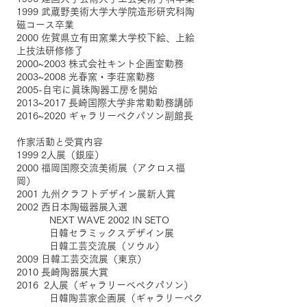
1999 武蔵野美術大学大学院造形研究科陶
磁コース卒業
2000 佐賀県立有田窯業大学校下絵、上絵
上技法研修修了
2000~2003 株式会社キント企画室勤務
2003~2008 光春窯・李荘窯勤務
2005-自宅に眞珠陶器工房を開始
2013~2017 長崎国際大学非常勤勤務講師
2016~2020 ギャラリーペクパソン副館長
作家活動と受賞内容
1999 2人展（銀座）
2000 福岡国際交流美術展（アクロス福
岡）
2001 九州クラフトデザイン展新人賞
2002 西日本陶磁器展入選
NEXT WAVE 2002 IN SETO
日韓セラミックスデザイン展
日韓工芸交流展（ソウル）
2009 日韓工芸交流展（東京）
2010 長崎陶器展大賞
2016 2人展（ギャラリーベペクパソン）
日韓陶芸家企画展（ギャラリーペク